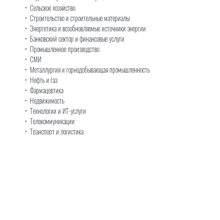
• Сельское хозяйство
• Строительство и строительные материалы
• Энергетика и возобновляемые источники энергии
• Банковский сектор и финансовые услуги
• Промышленное производство
• СМИ
• Металлургия и горнодобывающая промышленность
• Нефть и газ
• Фармацевтика
• Недвижимость
• Технологии и ИТ-услуги
• Телекоммуникации
• Транспорт и логистика
Команда SvG делает все для выстраивания долгосрочных
отношений с вашей компанией, менеджментом, советом
директоров, акционерами, инвесторами и другими
заинтересованными сторонами. Мы работаем на повышение
стоимости вашего бизнеса в долгосрочной перспективе через
понимание вашего бизнеса и ваших целей, путем создания
грамотных решений в сфере корпоративных финансов.